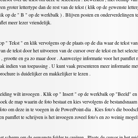
een groter lettertype dan de rest van de tekst ( klik op de gewenste let
klik op de " B " op de werkbalk ) . Blijven posten en onderverdelingen 
et meer lezer vriendelijk.
op " Tekst " en klik vervolgens op de plaats op de dia waar de tekst va
van de tekst door het uitvoeren van de cursor over de tekst en het select
e , grootte en ga zo maar door . Aanwezige informatie voor het pamflet m
ak indien van toepassing . U kunt vaak presenteren meer informatie met 
ochure is duidelijker en makkelijker te lezen .
elding wilt invoegen . Klik op " Insert " op de werkbalk op "Beeld" en
Zoek de map waarin de foto bestaat en kies vervolgens de bestandsnaam v
to om deze in te voegen in de PowerPoint-dia . Kies foto's die boodscha
 pamflet te schrijven is het invoegen zoveel foto's en zo weinig mogelij
het scherm om de gewenste folder te creëren . Plaats de cursor in het m