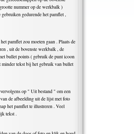
tergrootte nummer op de werkbalk )
te gebruiken gedurende het pamflet ,
n het pamflet zou moeten gaan . Plaats de
eren , uit de bovenste werkbalk , de
et bullet points ( gebruik de punt icoon
minder tekst bij het gebruik van bullet
 vervolgens op " Uit bestand " om een
an de afbeelding uit de lijst met foto
p het pamflet te illustreren . Veel
k tekst .
idden van de doos of foto en klik en houd