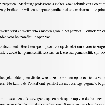
 projecten . Marketing professionals maken vaak gebruik van PowerPoi
Een gebruiker die wil een computer pamflet maken om daarna uit te pri
welke tekst en welke foto's moeten gaan in het pamflet . Controleren 
den voor het pamflet . Kopen van 2
kstdocument . Heeft een spellingcontrole op de tekst om ervoor te zorgen 
mflet , zodat het gemakkelijk leesbaar en lezers zal gemakkelijk zijn bo
het gekartelde lijnen die de twee dozen te vormen op de eerste dia van 
ren'. Nu kunt u de PowerPoint- pamflet dia met een lege pagina te begi
op " Tekst " en klik vervolgens op een plek op de top van de dia . Een t
e cursor over de tekst om deze te selecteren . Bewerken , met behulp v