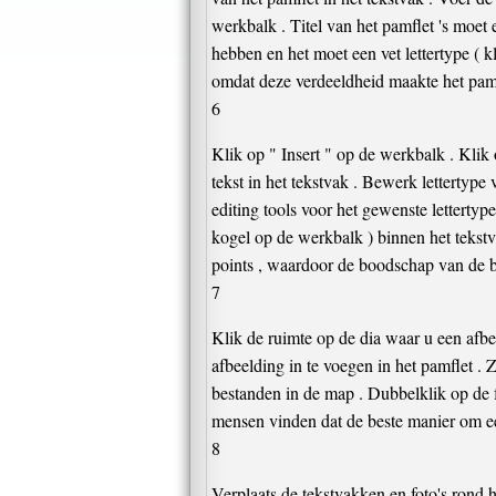
werkbalk . Titel van het pamflet 's moet 
hebben en het moet een vet lettertype ( 
omdat deze verdeeldheid maakte het pamfl
6
Klik op " Insert " op de werkbalk . Klik 
tekst in het tekstvak . Bewerk lettertype 
editing tools voor het gewenste lettertyp
kogel op de werkbalk ) binnen het tekstv
points , waardoor de boodschap van de br
7
Klik de ruimte op de dia waar u een afbe
afbeelding in te voegen in het pamflet . 
bestanden in de map . Dubbelklik op de fo
mensen vinden dat de beste manier om een
8
Verplaats de tekstvakken en foto's rond 