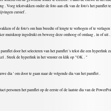
ing . Voeg tekstvakken onder de foto aan elk van de foto's het pamflet te 
jvingen cursief .
vakken of de foto's om hun breedte of lengte te verhogen of te verlagen 
inker muisknop ingedrukt en beweeg deze omhoog of omlaag , in of uit .
amflet door het selecteren van het pamflet 's tekst die een hyperlink z
el . Steek de hyperlink in het venster en klik op "OK . "
uwe dia ' om door te gaan naar de volgende dia van het pamflet .
tact personen het pamflet op de eerste of de laatste dia van de PowerPoi