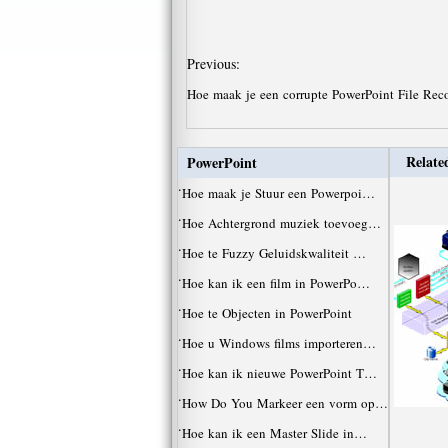
Previous:
Hoe maak je een corrupte PowerPoint File Re
Related
PowerPoint
·
Hoe maak je Stuur een Powerpoi…
·
Hoe Achtergrond muziek toevoeg…
·
Hoe te Fuzzy Geluidskwaliteit …
·
Hoe kan ik een film in PowerPo…
·
Hoe te Objecten in PowerPoint
·
Hoe u Windows films importeren…
·
Hoe kan ik nieuwe PowerPoint T…
·
How Do You Markeer een vorm op…
·
Hoe kan ik een Master Slide in…