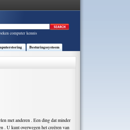
oeken computer kennis
puterstoring
Besturingssysteem
elen met anderen . Een ding dat minder
en . U kunt overwegen het creëren van