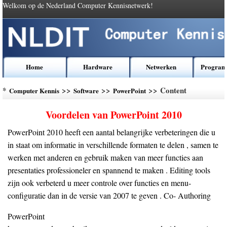
Welkom op de Nederland Computer Kennisnetwerk!
Home
Hardware
Netwerken
Program
*
>>
>>
>> Content
Computer Kennis
Software
PowerPoint
Voordelen van PowerPoint 2010
PowerPoint 2010 heeft een aantal belangrijke verbeteringen die u
in staat om informatie in verschillende formaten te delen , samen te
werken met anderen en gebruik maken van meer functies aan
presentaties professioneler en spannend te maken . Editing tools
zijn ook verbeterd u meer controle over functies en menu-
configuratie dan in de versie van 2007 te geven . Co- Authoring
PowerPoint