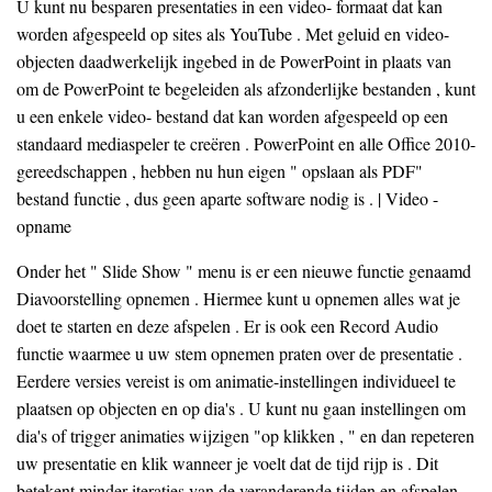
U kunt nu besparen presentaties in een video- formaat dat kan
worden afgespeeld op sites als YouTube . Met geluid en video-
objecten daadwerkelijk ingebed in de PowerPoint in plaats van
om de PowerPoint te begeleiden als afzonderlijke bestanden , kunt
u een enkele video- bestand dat kan worden afgespeeld op een
standaard mediaspeler te creëren . PowerPoint en alle Office 2010-
gereedschappen , hebben nu hun eigen " opslaan als PDF"
bestand functie , dus geen aparte software nodig is . | Video -
opname
Onder het " Slide Show " menu is er een nieuwe functie genaamd
Diavoorstelling opnemen . Hiermee kunt u opnemen alles wat je
doet te starten en deze afspelen . Er is ook een Record Audio
functie waarmee u uw stem opnemen praten over de presentatie .
Eerdere versies vereist is om animatie-instellingen individueel te
plaatsen op objecten en op dia's . U kunt nu gaan instellingen om
dia's of trigger animaties wijzigen "op klikken , " en dan repeteren
uw presentatie en klik wanneer je voelt dat de tijd rijp is . Dit
betekent minder iteraties van de veranderende tijden en afspelen