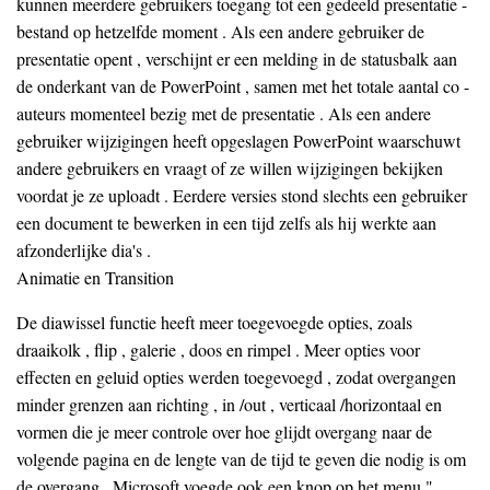
kunnen meerdere gebruikers toegang tot een gedeeld presentatie -
bestand op hetzelfde moment . Als een andere gebruiker de
presentatie opent , verschijnt er een melding in de statusbalk aan
de onderkant van de PowerPoint , samen met het totale aantal co -
auteurs momenteel bezig met de presentatie . Als een andere
gebruiker wijzigingen heeft opgeslagen PowerPoint waarschuwt
andere gebruikers en vraagt ​​of ze willen wijzigingen bekijken
voordat je ze uploadt . Eerdere versies stond slechts een gebruiker
een document te bewerken in een tijd zelfs als hij werkte aan
afzonderlijke dia's .
Animatie en Transition
De diawissel functie heeft meer toegevoegde opties, zoals
draaikolk , flip , galerie , doos en rimpel . Meer opties voor
effecten en geluid opties werden toegevoegd , zodat overgangen
minder grenzen aan richting , in /out , verticaal /horizontaal en
vormen die je meer controle over hoe glijdt overgang naar de
volgende pagina en de lengte van de tijd te geven die nodig is om
de overgang . Microsoft voegde ook een knop op het menu "