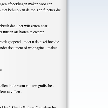
w eigen afbeeldingen maken voor een
 met behulp van de tools en functies die
ruik dat u het wilt zetten naar .
 uitzien als harten te creëren .
ordt geopend , moet u de pixel breedte
en ander document of webpagina , maken
e .
tellen in de vorm van uw grafische .
eur te vullen .
en kies " Simple Emboss " en sleep het