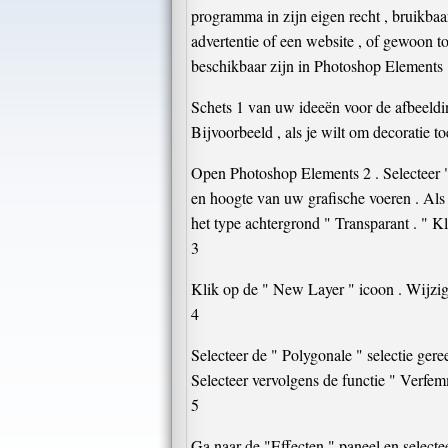
programma in zijn eigen recht , bruikbaa
advertentie of een website , of gewoon t
beschikbaar zijn in Photoshop Elements .
Schets 1 van uw ideeën voor de afbeeldin
Bijvoorbeeld , als je wilt om decoratie to
Open Photoshop Elements 2 . Selecteer "
en hoogte van uw grafische voeren . Als 
het type achtergrond " Transparant . " K
3
Klik op de " New Layer " icoon . Wijzig
4
Selecteer de " Polygonale " selectie ger
Selecteer vervolgens de functie " Verfem
5
Ga naar de "Effecten " paneel en selecte