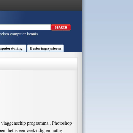
oeken computer kennis
puterstoring
Besturingssysteem
s
 s vlaggenschip programma , Photoshop
n, het is een veelzijdig en nuttig