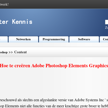
twerk!
Z
e
Netwerken
Programmering
Software
Com
>> Content
oshop
Hoe te creëren Adobe Photoshop Elements Graphic
schouwd als slechts een afgeslankte versie van Adobe Systems Inc '
 Elements niet alle functies van de meer krachtige grote broer te hebbe