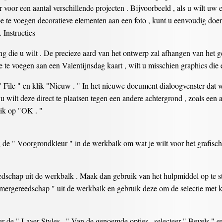
r voor een aantal verschillende projecten . Bijvoorbeeld , als u wilt u
oe te voegen decoratieve elementen aan een foto , kunt u eenvoudig doen
 Instructies
g die u wilt . De precieze aard van het ontwerp zal afhangen van het geb
e te voegen aan een Valentijnsdag kaart , wilt u misschien graphics die er
 File " en klik "Nieuw . " In het nieuwe document dialoogvenster dat w
u wilt deze direct te plaatsen tegen een andere achtergrond , zoals e
lik op "OK . "
 de " Voorgrondkleur " in de werkbalk om wat je wilt voor het grafisch
eedschap uit de werkbalk . Maak dan gebruik van het hulpmiddel op te s
mergereedschap " uit de werkbalk en gebruik deze om de selectie met kl
er de " Layer Styles . " Van de genoemde opties , selecteer " Bevels " 