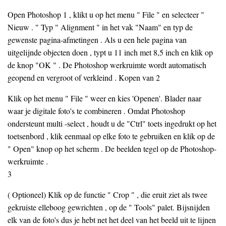
Open Photoshop 1 , klikt u op het menu " File " en selecteer "
Nieuw . " Typ " Alignment " in het vak "Naam" en typ de
gewenste pagina-afmetingen . Als u een hele pagina van
uitgelijnde objecten doen , typt u 11 inch met 8,5 inch en klik op
de knop "OK " . De Photoshop werkruimte wordt automatisch
geopend en vergroot of verkleind . Kopen van 2
Klik op het menu " File " weer en kies 'Openen'. Blader naar
waar je digitale foto's te combineren . Omdat Photoshop
ondersteunt multi -select , houdt u de "Ctrl" toets ingedrukt op het
toetsenbord , klik eenmaal op elke foto te gebruiken en klik op de
" Open" knop op het scherm . De beelden tegel op de Photoshop-
werkruimte .
3
( Optioneel) Klik op de functie " Crop " , die eruit ziet als twee
gekruiste elleboog gewrichten , op de " Tools" palet. Bijsnijden
elk van de foto's dus je hebt net het deel van het beeld uit te lijnen