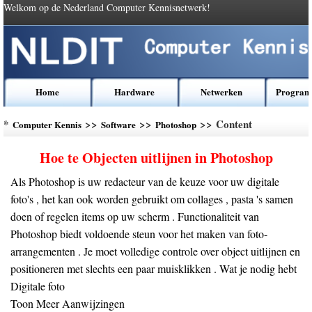
Welkom op de Nederland Computer Kennisnetwerk!
Home
Hardware
Netwerken
Program
*
>>
>>
>> Content
Computer Kennis
Software
Photoshop
Hoe te Objecten uitlijnen in Photoshop
Als Photoshop is uw redacteur van de keuze voor uw digitale
foto's , het kan ook worden gebruikt om collages , pasta 's samen
doen of regelen items op uw scherm . Functionaliteit van
Photoshop biedt voldoende steun voor het maken van foto-
arrangementen . Je moet volledige controle over object uitlijnen en
positioneren met slechts een paar muisklikken . Wat je nodig hebt
Digitale foto
Toon Meer Aanwijzingen