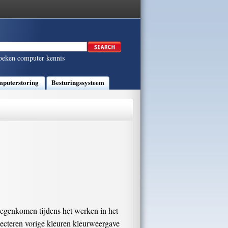
oeken computer kennis
puterstoring
Besturingssysteem
tegenkomen tijdens het werken in het
lecteren vorige kleuren kleurweergave