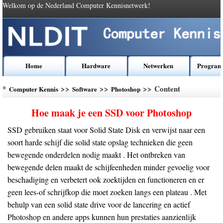
Welkom op de Nederland Computer Kennisnetwerk!
Home
Hardware
Netwerken
Program
*
>>
>>
>> Content
Computer Kennis
Software
Photoshop
Hoe maak je een SSD voor Photoshop
SSD gebruiken staat voor Solid State Disk en verwijst naar een
soort harde schijf die solid state opslag technieken die geen
bewegende onderdelen nodig maakt . Het ontbreken van
bewegende delen maakt de schijfeenheden minder gevoelig voor
beschadiging en verbetert ook zoektijden en functioneren en er
geen lees-of schrijfkop die moet zoeken langs een plateau . Met
behulp van een solid state drive voor de lancering en actief
Photoshop en andere apps kunnen hun prestaties aanzienlijk