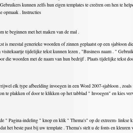
jn. Gebruikers kunnen zelfs hun eigen templates te creëren om hen te hel
e opmaak . Instructies
 te beginnen met het maken van de mal .
tekst is meestal generieke woorden of zinnen geplaatst op een sjabloon d
 visitekaartje tijdelijke tekst kunnen lezen , "Business naam . " Gebruike
 die woorden met de naam van hun bedrijf . Plaats tijdelijke tekst door 
ijwel elk type afbeelding invoegen in een Word 2007-sjabloon , zoals f
on te plakken of door te klikken op het tabblad " Invoegen" en kies ver
de " Pagina-indeling " knop en klik " Thema's" op de extreem- linkse ka
dat het beste past bij uw template . Thema's stelt u de fonts en kleuren 