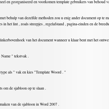
oneel en georganiseerd en voorkomen template gebruikers van behoud va
 met behulp van dezelfde methoden zou u enig ander document op te mak
 in het lint , zoals streepjes , regelafstand , pagina-einden en de bree
 linkerbovenhoek van het document wanneer u klaar bent met het ontwer
e Name " tekstvak .
 type als " vak en kies "Template Woord . "
s om de sjabloon op te slaan .
 maken van de sjabloon in Word 2007 .