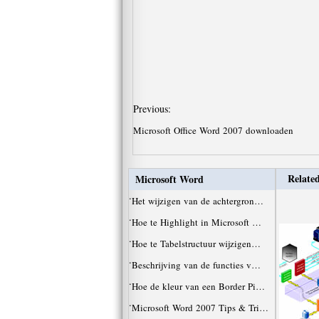
Previous:
Microsoft Office Word 2007 downloaden
Related
Microsoft Word
·
Het wijzigen van de achtergron…
·
Hoe te Highlight in Microsoft …
·
Hoe te Tabelstructuur wijzigen…
·
Beschrijving van de functies v…
·
Hoe de kleur van een Border Pi…
·
Microsoft Word 2007 Tips & Tri…