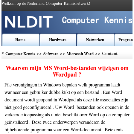
Welkom op de Nederland Computer Kennisnetwerk!
Home
Hardware
Netwerken
Program
*
>>
>>
>> Content
Computer Kennis
Software
Microsoft Word
Waarom mijn MS Word-bestanden wijzigen om
Wordpad ?
File verenigingen in Windows bepalen welk programma laadt
wanneer een gebruiker dubbelklikt op een bestand . Een Word-
document wordt geopend in Wordpad als deze file associaties zijn
niet goed geconfigureerd . Uw Word -bestanden ook openen in de
verkeerde toepassing als u niet beschikt over Word op de computer
geïnstalleerd . Deze twee onderwerpen veranderen de
bijbehorende programma voor een Word-document . Betekenis