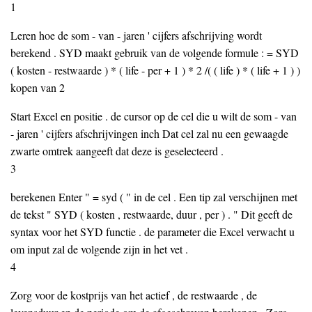
1
Leren hoe de som - van - jaren ' cijfers afschrijving wordt
berekend . SYD maakt gebruik van de volgende formule : = SYD
( kosten - restwaarde ) * ( life - per + 1 ) * 2 /( ( life ) * ( life + 1 ) )
kopen van 2
Start Excel en positie . de cursor op de cel die u wilt de som - van
- jaren ' cijfers afschrijvingen inch Dat cel zal nu een gewaagde
zwarte omtrek aangeeft dat deze is geselecteerd .
3
berekenen Enter " = syd ( " in de cel . Een tip zal verschijnen met
de tekst " SYD ( kosten , restwaarde, duur , per ) . " Dit geeft de
syntax voor het SYD functie . de parameter die Excel verwacht u
om input zal de volgende zijn in het vet .
4
Zorg voor de kostprijs van het actief , de restwaarde , de