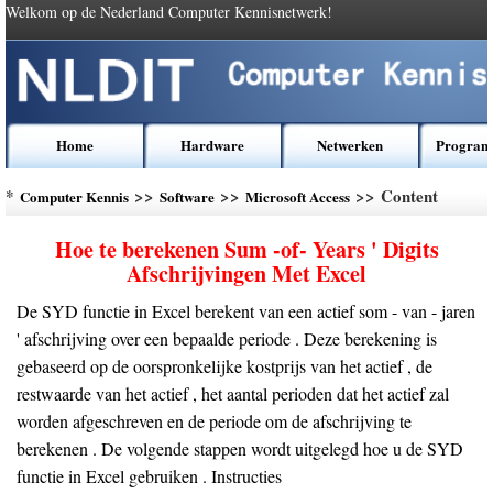
Welkom op de Nederland Computer Kennisnetwerk!
Home
Hardware
Netwerken
Program
*
>>
>>
>> Content
Computer Kennis
Software
Microsoft Access
Hoe te berekenen Sum -of- Years ' Digits
Afschrijvingen Met Excel
De SYD functie in Excel berekent van een actief som - van - jaren
' afschrijving over een bepaalde periode . Deze berekening is
gebaseerd op de oorspronkelijke kostprijs van het actief , de
restwaarde van het actief , het aantal perioden dat het actief zal
worden afgeschreven en de periode om de afschrijving te
berekenen . De volgende stappen wordt uitgelegd hoe u de SYD
functie in Excel gebruiken . Instructies