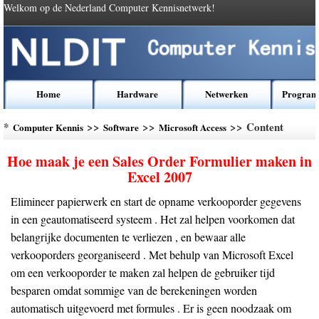
Welkom op de Nederland Computer Kennisnetwerk!
Home
Hardware
Netwerken
Program
*
>>
>>
>> Content
Computer Kennis
Software
Microsoft Access
Hoe maak je een Sales Order Formulier maken in
Excel 2007
Elimineer papierwerk en start de opname verkooporder gegevens
in een geautomatiseerd systeem . Het zal helpen voorkomen dat
belangrijke documenten te verliezen , en bewaar alle
verkooporders georganiseerd . Met behulp van Microsoft Excel
om een verkooporder te maken zal helpen de gebruiker tijd
besparen omdat sommige van de berekeningen worden
automatisch uitgevoerd met formules . Er is geen noodzaak om