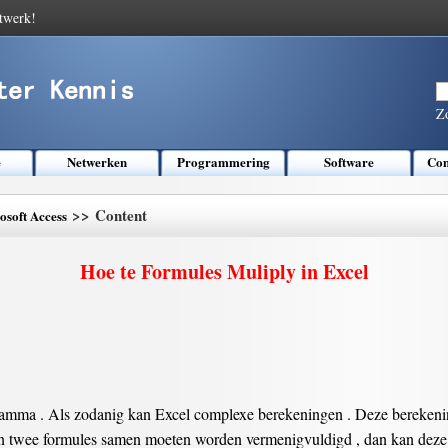
twerk!
Z
e
Netwerken
Programmering
Software
Com
>> Content
osoft Access
Hoe te Formules Muliply in Excel
ramma . Als zodanig kan Excel complexe berekeningen . Deze berekening
dien twee formules samen moeten worden vermenigvuldigd , dan kan dez