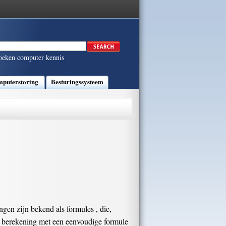
oeken computer kennis
puterstoring
Besturingssysteem
en zijn bekend als formules , die,
e berekening met een eenvoudige formule