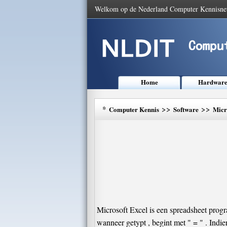
Welkom op de Nederland Computer Kennisne
Home
Hardwar
*
>>
>>
Computer Kennis
Software
Micr
Microsoft Excel is een spreadsheet prog
wanneer getypt , begint met " = " . In