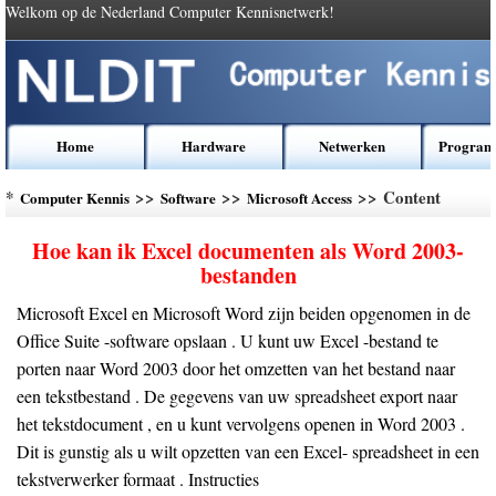
Welkom op de Nederland Computer Kennisnetwerk!
Home
Hardware
Netwerken
Program
*
>>
>>
>> Content
Computer Kennis
Software
Microsoft Access
Hoe kan ik Excel documenten als Word 2003-
bestanden
Microsoft Excel en Microsoft Word zijn beiden opgenomen in de
Office Suite -software opslaan . U kunt uw Excel -bestand te
porten naar Word 2003 door het omzetten van het bestand naar
een tekstbestand . De gegevens van uw spreadsheet export naar
het tekstdocument , en u kunt vervolgens openen in Word 2003 .
Dit is gunstig als u wilt opzetten van een Excel- spreadsheet in een
tekstverwerker formaat . Instructies