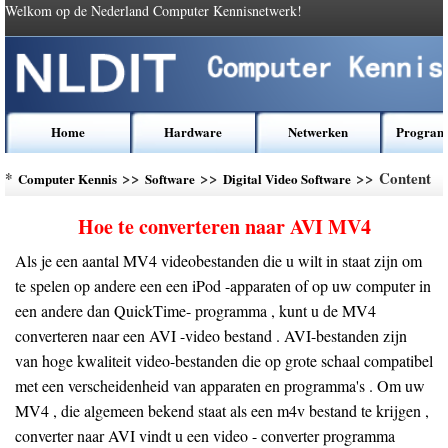
Welkom op de Nederland Computer Kennisnetwerk!
Home
Hardware
Netwerken
Program
*
>>
>>
>> Content
Computer Kennis
Software
Digital Video Software
Hoe te converteren naar AVI MV4
Als je een aantal MV4 videobestanden die u wilt in staat zijn om
te spelen op andere een een iPod -apparaten of op uw computer in
een andere dan QuickTime- programma , kunt u de MV4
converteren naar een AVI -video bestand . AVI-bestanden zijn
van hoge kwaliteit video-bestanden die op grote schaal compatibel
met een verscheidenheid van apparaten en programma's . Om uw
MV4 , die algemeen bekend staat als een m4v bestand te krijgen ,
converter naar AVI vindt u een video - converter programma