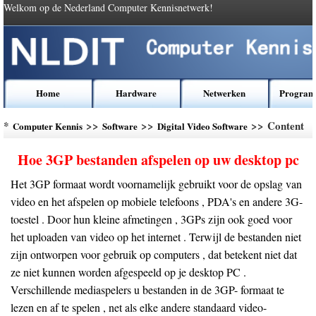
Welkom op de Nederland Computer Kennisnetwerk!
Home
Hardware
Netwerken
Program
*
>>
>>
>> Content
Computer Kennis
Software
Digital Video Software
Hoe 3GP bestanden afspelen op uw desktop pc
Het 3GP formaat wordt voornamelijk gebruikt voor de opslag van
video en het afspelen op mobiele telefoons , PDA's en andere 3G-
toestel . Door hun kleine afmetingen , 3GPs zijn ook goed voor
het uploaden van video op het internet . Terwijl de bestanden niet
zijn ontworpen voor gebruik op computers , dat betekent niet dat
ze niet kunnen worden afgespeeld op je desktop PC .
Verschillende mediaspelers u bestanden in de 3GP- formaat te
lezen en af te spelen , net als elke andere standaard video-