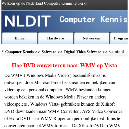
Welkom op de Nederland Computer Kennisnetwerk!
Home
Hardware
Netwerken
Program
*
>>
>>
>> Content
Computer Kennis
Software
Digital Video Software
Hoe DVD converteren naar WMV op Vista
De WMV ( Windows Media Video ) bestandsformaat is
ontworpen door Microsoft voor het streamen en bekijken van
video op een personal computer . WMV-bestanden kunnen
worden bekeken in de Windows Media Player en andere
videospelers . Windows Vista- gebruikers kunnen de Xilisoft
DVD downloaden naar WMV Converter , AVS Video Converter
of Extra DVD naar WMV Ripper om persoonlijke dvd- films te
converteren naar het WMV-formaat . De Xilisoft DVD to WMV