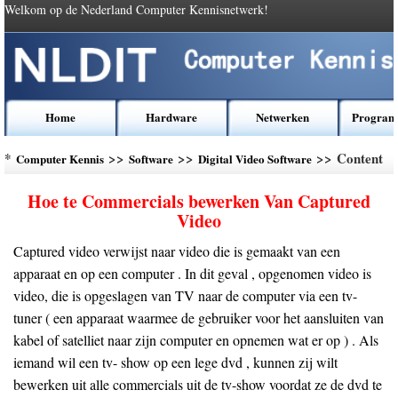
Welkom op de Nederland Computer Kennisnetwerk!
Home
Hardware
Netwerken
Program
*
>>
>>
>> Content
Computer Kennis
Software
Digital Video Software
Hoe te Commercials bewerken Van Captured
Video
Captured video verwijst naar video die is gemaakt van een
apparaat en op een computer . In dit geval , opgenomen video is
video, die is opgeslagen van TV naar de computer via een tv-
tuner ( een apparaat waarmee de gebruiker voor het aansluiten van
kabel of satelliet naar zijn computer en opnemen wat er op ) . Als
iemand wil een tv- show op een lege dvd , kunnen zij wilt
bewerken uit alle commercials uit de tv-show voordat ze de dvd te