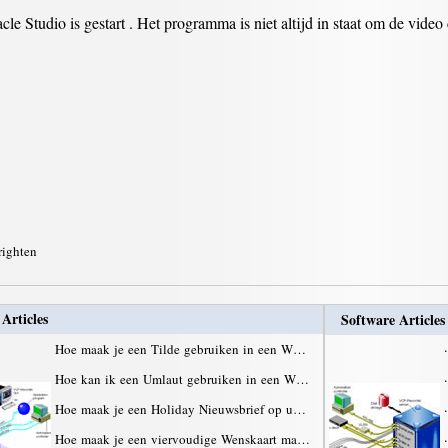
 Studio is gestart . Het programma is niet altijd in staat om de video
righten
Articles
Software Articles
Hoe maak je een Tilde gebruiken in een W…
·
Hoe kan ik een Umlaut gebruiken in een W…
·
Hoe maak je een Holiday Nieuwsbrief op u…
·
Hoe maak je een viervoudige Wenskaart ma…
·