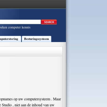
oeken computer kennis
puterstoring
Besturingssysteem
ideo-opnames op uw computersysteem . Maar
le Studio , niet aan de inhoud van uw