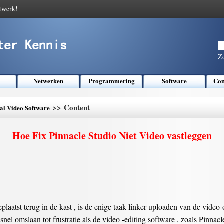
twerk!
Z
e
Netwerken
Programmering
Software
Com
>> Content
tal Video Software
Hoe Fix Pinnacle Studio Niet Video vastleggen
geplaatst terug in de kast , is de enige taak linker uploaden van de v
nel omslaan tot frustratie als de video -editing software , zoals Pinnac