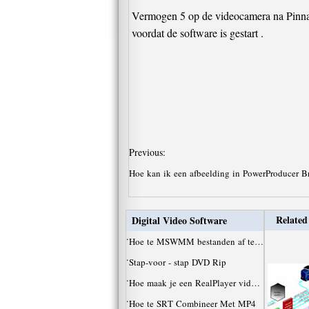
Vermogen 5 op de videocamera na Pinnacle
voordat de software is gestart .
Previous:
Hoe kan ik een afbeelding in PowerProducer B
Related 
Digital Video Software
·
Hoe te MSWMM bestanden af ​​te…
·
Stap-voor - stap DVD Rip
·
Hoe maak je een RealPlayer vid…
·
Hoe te SRT Combineer Met MP4