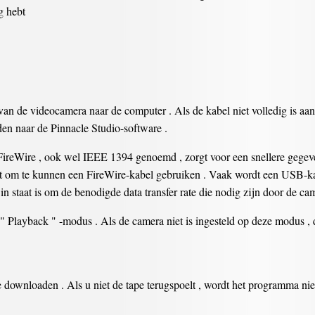
g hebt
van de videocamera naar de computer . Als de kabel niet volledig is aa
en naar de Pinnacle Studio-software .
FireWire , ook wel IEEE 1394 genoemd , zorgt voor een snellere gege
t om te kunnen een FireWire-kabel gebruiken . Vaak wordt een USB-kab
t in staat is om de benodigde data transfer rate die nodig zijn door de ca
 " Playback " -modus . Als de camera niet is ingesteld op deze modus , 
 downloaden . Als u niet de tape terugspoelt , wordt het programma nie