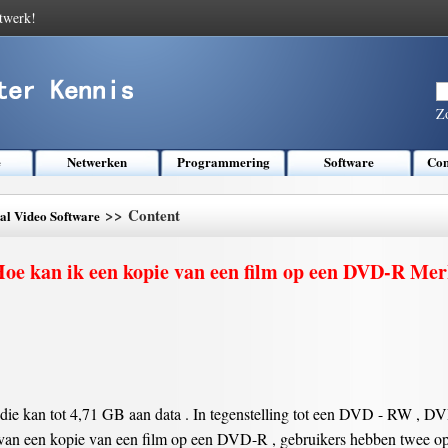
twerk!
Z
e
Netwerken
Programmering
Software
Com
>> Content
tal Video Software
oe kan ik een kopie van een film op een DVD-R Me
 die kan tot 4,71 GB aan data . In tegenstelling tot een DVD - RW , D
van een kopie van een film op een DVD-R , gebruikers hebben twee opt