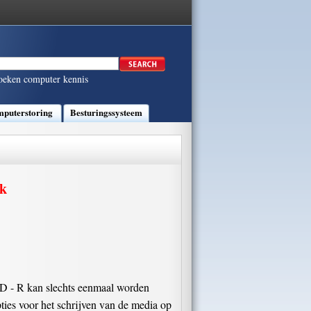
oeken computer kennis
puterstoring
Besturingssysteem
rk
VD - R kan slechts eenmaal worden
ies voor het schrijven van de media op