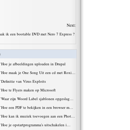
Next:
ak ik een bootable DVD met Nero 7 Express ?
s
·
Hoe je afbeeldingen uploaden in Drupal
·
Hoe maak je One Song Uit een cd met Roxi…
·
Definitie van Virus Exploits
·
Hoe te Flyers maken op Microsoft
·
Waar zijn Woord Label sjablonen opgeslag…
·
Hoe een PDF te bekijken in een browser m…
·
Hoe kan ik muziek toevoegen aan een Phot…
·
Hoe je opstartprogramma's uitschakelen i…