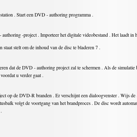
station . Start een DVD - authoring programma .
uthoring -project . Importeer het digitale videobestand . Het laadt in
 staat stelt om de inhoud van de disc te bladeren 7 .
eren dat de DVD - authoring project zal te schermen . Als de simulatie b
 voordat u verder gaat .
t op de DVD-R branden . Er verschijnt een dialoogvenster . Wijs de s
tusbalk volgt de voortgang van het brandproces . De disc wordt automa
.