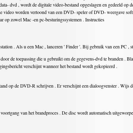
 data- dvd , wordt de digitale video-bestand opgeslagen en gedeeld op de
 de video worden vertoond van een DVD- speler of DVD- weergave soft
aar op zowel Mac -en pc-besturingssystemen . Instructies
tation . Als u een Mac , lanceren ' Finder '. Bij gebruik van een PC , s
door de toepassing die u gebruikt om de gegevens-dvd te branden . Bla
igingsbericht verschijnt wanneer het bestand wordt gekopieerd .
d op de DVD-R schrijven . Er verschijnt een dialoogvenster . Wijs de
e voortgang van het brandproces . De disc wordt automatisch uitgeworpe