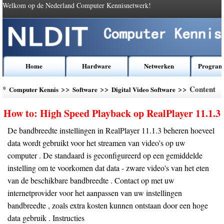
Welkom op de Nederland Computer Kennisnetwerk!
Home
Hardware
Netwerken
Program
*
>>
>>
>> Content
Computer Kennis
Software
Digital Video Software
How to: High Speed ​​Playback op RealPlayer 11.1.3
De bandbreedte instellingen in RealPlayer 11.1.3 beheren hoeveel
data wordt gebruikt voor het streamen van video's op uw
computer . De standaard is geconfigureerd op een gemiddelde
instelling om te voorkomen dat data - zware video's van het eten
van de beschikbare bandbreedte . Contact op met uw
internetprovider voor het aanpassen van uw instellingen
bandbreedte , zoals extra kosten kunnen ontstaan ​​door een hoge
data gebruik . Instructies