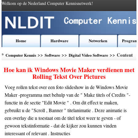
Welkom op de Nederland Computer Kennisnetwerk!
Home
Hardware
Netwerken
Program
*
>>
>>
>> Content
Computer Kennis
Software
Digital Video Software
Hoe kan ik Windows Movie Maker verdienen met
Rolling Tekst Over Pictures
Voeg rollen tekst over een foto slideshow in de Windows Movie
Maker -programma met behulp van de " Make titels of Credits "-
functie in de sectie "Edit Movie " . Om dit effect te maken,
gebruikt u de "Scroll , Banner " titelanimatie . Deze animatie is
een overlay die u toestaat om de titel tekst weer te geven - of
gewoon tekstinformatie - dat de kijker zou kunnen vinden
interessant of relevant . Instructies