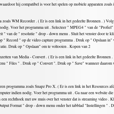
aardoor hij compatibel is voor het spelen op mobiele apparaten zoals i
oals WM Recorder . ( Er is een link in het gedeelte Bronnen . ) Volg
en nodig. Voer het programma uit . Selecteer " MPEG4 " van de "Profiel
teit " van de " resolutie " drop - down menu . Sluit het venster door te 
 op " Record " op de video capture programma . Druk op " Opslaan in
catie. Druk op " Opslaan" om te voltooien . Kopen van 2
mzetten van Media - Convert . ( Er is een link in het gedeelte Bronnen .
enu " Files " . Druk op " Convert ". Druk op " Save" wanneer daarom 
ëren programma zoals Snapz Pro X. ( Er is een link in het Resources af
omputer indien nodig. Voer het programma uit . Ga naar een website die 
een rechthoek met uw muis over het venster dat is streaming video . Kl
utput Format " drop - down menu onder het tabblad "Instellingen " . D