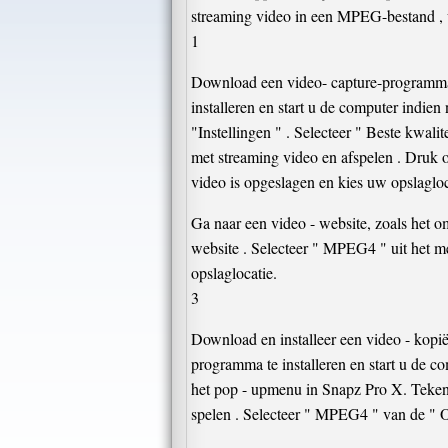
streaming video in een MPEG-bestand , w
1
Download een video- capture-programma z
installeren en start u de computer indi
"Instellingen " . Selecteer " Beste kwali
met streaming video en afspelen . Druk
video is opgeslagen en kies uw opslaglo
Ga naar een video - website, zoals het o
website . Selecteer " MPEG4 " uit het m
opslaglocatie.
3
Download en installeer een video - kopi
programma te installeren en start u de c
het pop - upmenu in Snapz Pro X. Teken 
spelen . Selecteer " MPEG4 " van de " O