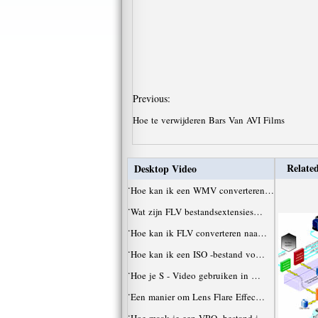
Previous:
Hoe te verwijderen Bars Van AVI Films
Related
Desktop Video
·
Hoe kan ik een WMV converteren…
·
Wat zijn FLV bestandsextensies…
·
Hoe kan ik FLV converteren naa…
·
Hoe kan ik een ISO -bestand vo…
·
Hoe je S - Video gebruiken in …
·
Een manier om Lens Flare Effec…
·