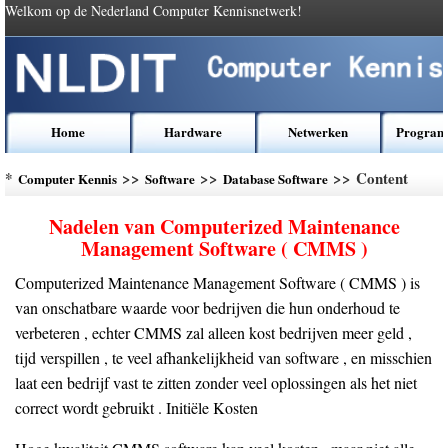
Welkom op de Nederland Computer Kennisnetwerk!
Home
Hardware
Netwerken
Program
*
>>
>>
>> Content
Computer Kennis
Software
Database Software
Nadelen van Computerized Maintenance
Management Software ( CMMS )
Computerized Maintenance Management Software ( CMMS ) is
van onschatbare waarde voor bedrijven die hun onderhoud te
verbeteren , echter CMMS zal alleen kost bedrijven meer geld ,
tijd verspillen , te veel afhankelijkheid van software , en misschien
laat een bedrijf vast te zitten zonder veel oplossingen als het niet
correct wordt gebruikt . Initiële Kosten