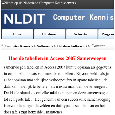
Welkom op de Nederland Computer Kennisnetwerk!
Home
Hardware
Netwerken
Program
*
>>
>>
>> Content
Computer Kennis
Software
Database Software
Hoe de tabellen in Access 2007 Samenvoegen
samenvoegen tabellen in Access 2007 kunt u opslaan als gegevens
in een tabel in plaats van meerdere tabellen . Bijvoorbeeld , als je
al het opslaan maandelijkse verkoopcijfers in aparte tabellen , de
data kan moeilijk te beheren als u extra maanden toe te voegen .
De ideale situatie is om elke tafel te nemen en deze samenvoegen
tot een grote tafel . Het geheim van een succesvolle samenvoeging
is ervoor te zorgen de velden en datatype tussen de bron en het
doel tafels zijn hetzelfde . Instructies