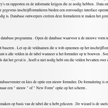
ery's en rapporten en de informatie krijgen die ze nodig hebben . Data e
ze gegevens inschrijfformulieren bieden een eenvoudige interface ope
odig is. Database ontwerpers creëren deze formulieren te maken het ge
database programma . Open de database waarvoor u de nieuwe vorm te
t baseren . Let op de veldnamen die u wilt opnemen op het inschrijfform
t u alle velden in de tabel wanneer u het formulier op te bouwen . Soms
ls dat het geval is , hoeft u niet nodig hebt om die velden bevatten ove
abasevenster en kies de optie een nieuw formulier. De formulering is e
s naar een " nieuw " of " New Form" optie op het scherm .
 maken op basis van de tabel die u hebt gekozen . De wizard is de snel