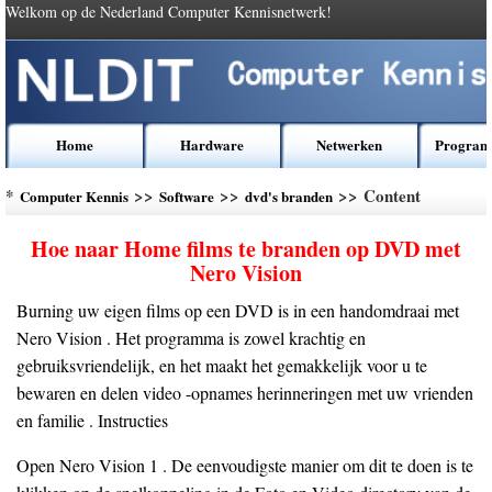
Welkom op de Nederland Computer Kennisnetwerk!
Home
Hardware
Netwerken
Program
*
>>
>>
>> Content
Computer Kennis
Software
dvd's branden
Hoe naar Home films te branden op DVD met
Nero Vision
Burning uw eigen films op een DVD is in een handomdraai met
Nero Vision . Het programma is zowel krachtig en
gebruiksvriendelijk, en het maakt het gemakkelijk voor u te
bewaren en delen video -opnames herinneringen met uw vrienden
en familie . Instructies
Open Nero Vision 1 . De eenvoudigste manier om dit te doen is te