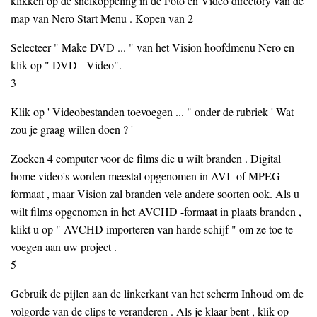
klikken op de snelkoppeling in de Foto en Video directory van de
map van Nero Start Menu . Kopen van 2
Selecteer " Make DVD ... " van het Vision hoofdmenu Nero en
klik op " DVD - Video".
3
Klik op ' Videobestanden toevoegen ... " onder de rubriek ' Wat
zou je graag willen doen ? '
Zoeken 4 computer voor de films die u wilt branden . Digital
home video's worden meestal opgenomen in AVI- of MPEG -
formaat , maar Vision zal branden vele andere soorten ook. Als u
wilt films opgenomen in het AVCHD -formaat in plaats branden ,
klikt u op " AVCHD importeren van harde schijf " om ze toe te
voegen aan uw project .
5
Gebruik de pijlen aan de linkerkant van het scherm Inhoud om de
volgorde van de clips te veranderen . Als je klaar bent , klik op