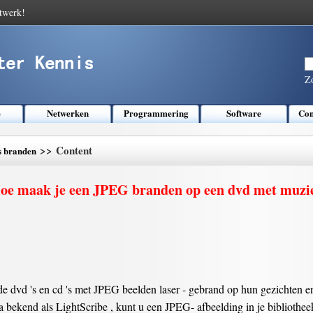
twerk!
Z
e
Netwerken
Programmering
Software
Com
>> Content
s branden
oe maak je een JPEG branden op een dvd met muzi
e dvd 's en cd 's met JPEG beelden laser - gebrand op hun gezichten en 
 bekend als LightScribe , kunt u een JPEG- afbeelding in je bibliothee