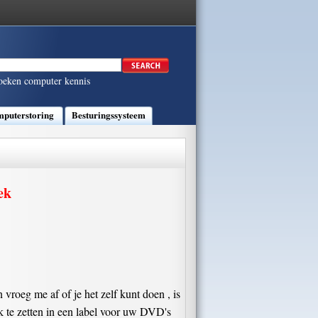
oeken computer kennis
puterstoring
Besturingssysteem
ek
vroeg me af of je het zelf kunt doen , is
k te zetten in een label voor uw DVD's