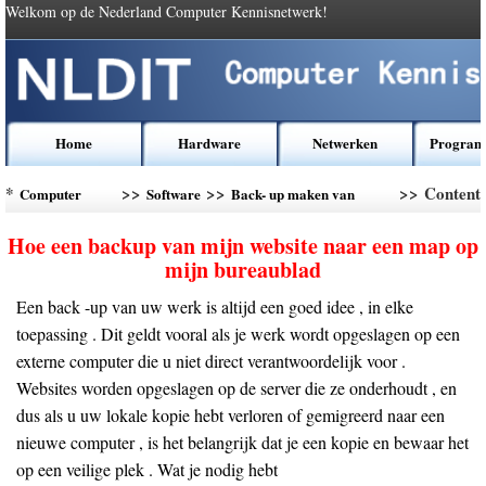
Welkom op de Nederland Computer Kennisnetwerk!
Home
Hardware
Netwerken
Program
*
>>
>>
>> Content
Computer
Software
Back- up maken van
Kennis
gegevens
Hoe een backup van mijn website naar een map op
mijn bureaublad
Een back -up van uw werk is altijd een goed idee , in elke
toepassing . Dit geldt vooral als je werk wordt opgeslagen op een
externe computer die u niet direct verantwoordelijk voor .
Websites worden opgeslagen op de server die ze onderhoudt , en
dus als u uw lokale kopie hebt verloren of gemigreerd naar een
nieuwe computer , is het belangrijk dat je een kopie en bewaar het
op een veilige plek . Wat je nodig hebt