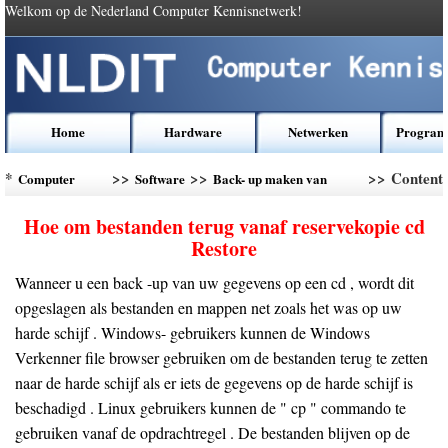
Welkom op de Nederland Computer Kennisnetwerk!
Home
Hardware
Netwerken
Program
*
>>
>>
>> Content
Computer
Software
Back- up maken van
Kennis
gegevens
Hoe om bestanden terug vanaf reservekopie cd
Restore
Wanneer u een back -up van uw gegevens op een cd , wordt dit
opgeslagen als bestanden en mappen net zoals het was op uw
harde schijf . Windows- gebruikers kunnen de Windows
Verkenner file browser gebruiken om de bestanden terug te zetten
naar de harde schijf als er iets de gegevens op de harde schijf is
beschadigd . Linux gebruikers kunnen de " cp " commando te
gebruiken vanaf de opdrachtregel . De bestanden blijven op de