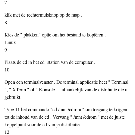
7
klik met de rechtermuisknop op de map .
8
Kies de " plakken" optie om het bestand te kopiëren .
Linux
9
Plaats de cd in het cd -station van de computer .
10
Open een terminalvenster . De terminal applicatie heet " Terminal
", " XTerm " of " Konsole , " afhankelijk van de distributie die u
gebruikt .
Type 11 het commando "cd /mnt /cdrom " om toegang te krijgen
tot de inhoud van de cd . Vervang " /mnt /cdrom " met de juiste
koppelpunt voor de cd van je distributie .
12