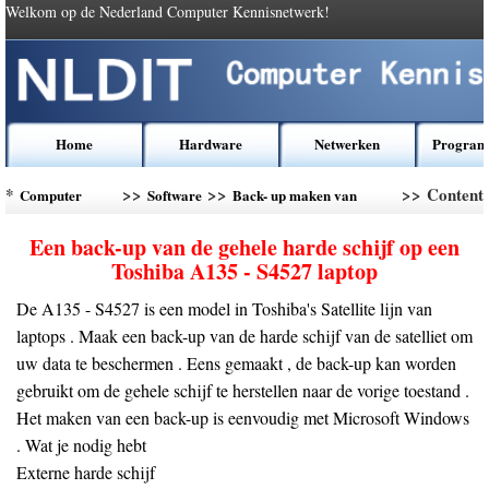
Welkom op de Nederland Computer Kennisnetwerk!
Home
Hardware
Netwerken
Program
*
>>
>>
>> Content
Computer
Software
Back- up maken van
Kennis
gegevens
Een back-up van de gehele harde schijf op een
Toshiba A135 - S4527 laptop
De A135 - S4527 is een model in Toshiba's Satellite lijn van
laptops . Maak een back-up van de harde schijf van de satelliet om
uw data te beschermen . Eens gemaakt , de back-up kan worden
gebruikt om de gehele schijf te herstellen naar de vorige toestand .
Het maken van een back-up is eenvoudig met Microsoft Windows
. Wat je nodig hebt
Externe harde schijf