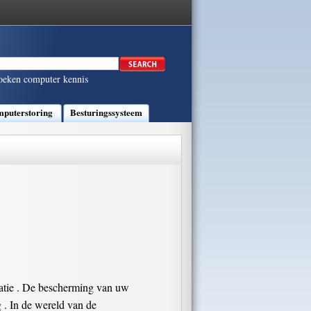
oeken computer kennis
puterstoring
Besturingssysteem
matie . De bescherming van uw
 . In de wereld van de