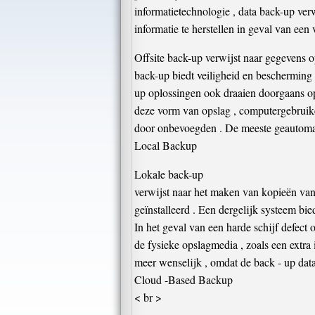
informatietechnologie , data back-up ver
informatie te herstellen in geval van een
Offsite back-up verwijst naar gegevens o
back-up biedt veiligheid en bescherming 
up oplossingen ook draaien doorgaans op 
deze vorm van opslag , computergebruike
door onbevoegden . De meeste geautomati
Local Backup
Lokale back-up
verwijst naar het maken van kopieën van 
geïnstalleerd . Een dergelijk systeem bi
In het geval van een harde schijf defec
de fysieke opslagmedia , zoals een extra
meer wenselijk , omdat de back - up data
Cloud -Based Backup
< br >