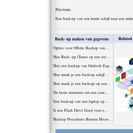
Previous:
Een back-up van een harde schijf naar een an
Related 
Back- up maken van gegevens
·
Opties voor Offsite Backup van…
·
Hoe Back -up iTunes op een ext…
·
Hoe een backup van Outlook Exp…
·
Hoe maak je een back-up schijf…
·
Hoe maak je een back-up op een…
·
De beste manieren om een ​​com…
·
Een back-up van een laptop op …
·
Is een Flash Drive Goed voor e…
·
Backup Procedures Binnen Micro…