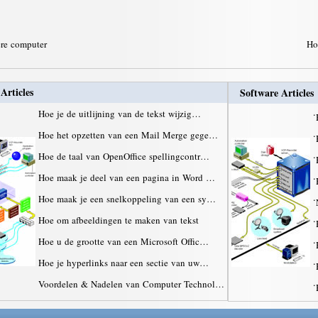
dere computer
Ho
Articles
Software Articles
Hoe je de uitlijning van de tekst wijzig…
·
Hoe het opzetten van een Mail Merge gege…
·
Hoe de taal van OpenOffice spellingcontr…
·
Hoe maak je deel van een pagina in Word …
·
Hoe maak je een snelkoppeling van een sy…
·
Hoe om afbeeldingen te maken van tekst
·
Hoe u de grootte van een Microsoft Offic…
·
Hoe je hyperlinks naar een sectie van uw…
·
Voordelen & Nadelen van Computer Technol…
·