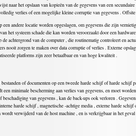
wijst naar het opslaan van kopieën van de gegevens van een secundaire
 volledig verlies of een mogelijke kleine corruptie van gegevens . Offsi
p een andere locatie worden opgeslagen, om gegevens die zijn vernietigd 
van het systeem schade die kan worden veroorzaakt door een hardwarefou
de achtergrond van de computer , die routinematig controleert en actu
rs nooit zorgen te maken over data corruptie of verlies . Externe opsl
seerde platforms zijn zeer betaalbaar en van hoge kwaliteit .
bestanden of documenten op een tweede harde schijf of harde schijf par
edt een minimale bescherming aan verlies van gegevens, en moet worden 
t of beschadiging van gegevens , kan de back-ups ook verloren . Gegev
 interne harde schijf , magnetische -achtige media , externe harde sc
 wordt verwijderd van de host machine , en is verkrijgbaar in het geval