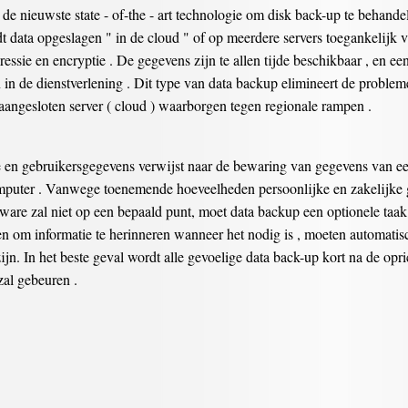
de nieuwste state - of-the - art technologie om disk back-up te behandel
t data opgeslagen " in de cloud " of op meerdere servers toegankelijk v
ressie en encryptie . De gegevens zijn te allen tijde beschikbaar , en 
in de dienstverlening . Dit type van data backup elimineert de problem
aangesloten server ( cloud ) waarborgen tegen regionale rampen .
 en gebruikersgegevens verwijst naar de bewaring van gegevens van ee
computer . Vanwege toenemende hoeveelheden persoonlijke en zakelijke
ware zal niet op een bepaald punt, moet data backup een optionele taak
 en om informatie te herinneren wanneer het nodig is , moeten automat
ijn. In het beste geval wordt alle gevoelige data back-up kort na de op
al gebeuren .