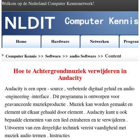
Welkom op de Nederland Computer Kennisnetwerk!
Home
Hardware
Netwerken
Program
*
>>
>>
>> Content
Computer Kennis
Software
audio Software
Hoe te Achtergrondmuziek verwijderen in
Audacity
Audacity is een open - source , verbeterde digitaal geluid en audio
-engineering -interface . Dit programma is ontworpen voor
geavanceerde muziekproductie . Muziek kan worden gemaakt en
element uit elkaar gehaald door element . Audacity kunt u ook
bepaalde elementen van een lied extraheren en te verwijderen .
Uitvoeren van een dergelijke techniek vereist vaardigheid met
muziek audio termen . Instructies