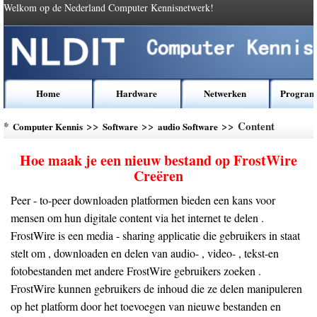
Welkom op de Nederland Computer Kennisnetwerk!
Home
Hardware
Netwerken
Program
*
>>
>>
>> Content
Computer Kennis
Software
audio Software
Hoe maak je een nieuw bestand op FrostWire
Creëren
Peer - to-peer downloaden platformen bieden een kans voor
mensen om hun digitale content via het internet te delen .
FrostWire is een media - sharing applicatie die gebruikers in staat
stelt om , downloaden en delen van audio- , video- , tekst-en
fotobestanden met andere FrostWire gebruikers zoeken .
FrostWire kunnen gebruikers de inhoud die ze delen manipuleren
op het platform door het toevoegen van nieuwe bestanden en