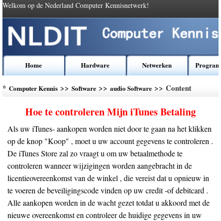
Welkom op de Nederland Computer Kennisnetwerk!
Home
Hardware
Netwerken
Program
*
>>
>>
>> Content
Computer Kennis
Software
audio Software
Hoe te controleren Mijn iTunes Betaling
Als uw iTunes- aankopen worden niet door te gaan na het klikken
op de knop "Koop" , moet u uw account gegevens te controleren .
De iTunes Store zal zo vraagt ​​u om uw betaalmethode te
controleren wanneer wijzigingen worden aangebracht in de
licentieovereenkomst van de winkel , die vereist dat u opnieuw in
te voeren de beveiligingscode vinden op uw credit -of debitcard .
Alle aankopen worden in de wacht gezet totdat u akkoord met de
nieuwe overeenkomst en controleer de huidige gegevens in uw