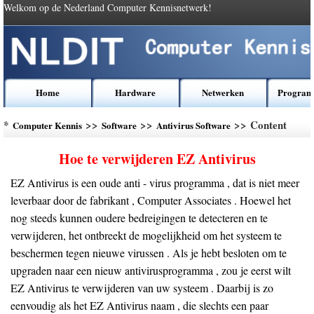
Welkom op de Nederland Computer Kennisnetwerk!
Home
Hardware
Netwerken
Program
*
>>
>>
>> Content
Computer Kennis
Software
Antivirus Software
Hoe te verwijderen EZ Antivirus
EZ Antivirus is een oude anti - virus programma , dat is niet meer
leverbaar door de fabrikant , Computer Associates . Hoewel het
nog steeds kunnen oudere bedreigingen te detecteren en te
verwijderen, het ontbreekt de mogelijkheid om het systeem te
beschermen tegen nieuwe virussen . Als je hebt besloten om te
upgraden naar een nieuw antivirusprogramma , zou je eerst wilt
EZ Antivirus te verwijderen van uw systeem . Daarbij is zo
eenvoudig als het EZ Antivirus naam , die slechts een paar