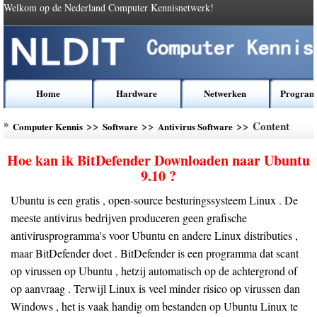
Welkom op de Nederland Computer Kennisnetwerk!
Home
Hardware
Netwerken
Program
*
>>
>>
>> Content
Computer Kennis
Software
Antivirus Software
Hoe kan ik BitDefender Downloaden naar Ubuntu
9.10 ?
Ubuntu is een gratis , open-source besturingssysteem Linux . De
meeste antivirus bedrijven produceren geen grafische
antivirusprogramma's voor Ubuntu en andere Linux distributies ,
maar BitDefender doet . BitDefender is een programma dat scant
op virussen op Ubuntu , hetzij automatisch op de achtergrond of
op aanvraag . Terwijl Linux is veel minder risico op virussen dan
Windows , het is vaak handig om bestanden op Ubuntu Linux te