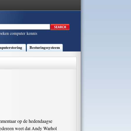
oeken computer kennis
puterstoring
Besturingssysteem
commentaar op de hedendaagse
" Iedereen weet dat Andy Warhol