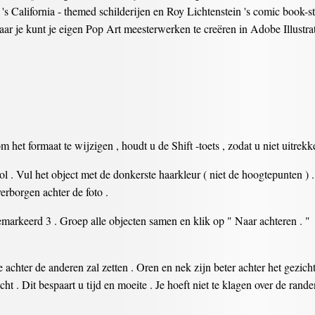
 California - themed schilderijen en Roy Lichtenstein 's comic book-s
ar je kunt je eigen Pop Art meesterwerken te creëren in Adobe Illustrat
om het formaat te wijzigen , houdt u de Shift -toets , zodat u niet uitrekk
l . Vul het object met de donkerste haarkleur ( niet de hoogtepunten ) . 
verborgen achter de foto .
emarkeerd 3 . Groep alle objecten samen en klik op " Naar achteren . "
e achter de anderen zal zetten . Oren en nek zijn beter achter het gezic
 . Dit bespaart u tijd en moeite . Je hoeft niet te klagen over de rande