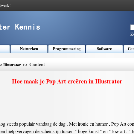
twerk!
Z
e
Netwerken
Programmering
Software
Com
>> Content
e Illustrator
Hoe maak je Pop Art creëren in Illustrator
 nog steeds populair vandaag de dag . Met ironie en humor , Pop Art 
n hielp vervagen de scheidslijn tussen " hoge kunst " en " low art . 