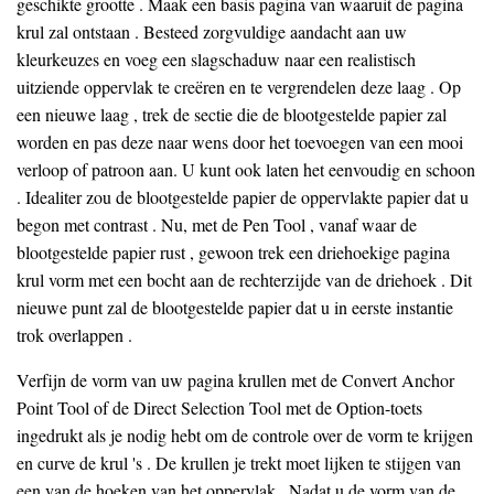
geschikte grootte . Maak een basis pagina van waaruit de pagina
krul zal ontstaan ​​. Besteed zorgvuldige aandacht aan uw
kleurkeuzes en voeg een slagschaduw naar een realistisch
uitziende oppervlak te creëren en te vergrendelen deze laag . Op
een nieuwe laag , trek de sectie die de blootgestelde papier zal
worden en pas deze naar wens door het toevoegen van een mooi
verloop of patroon aan. U kunt ook laten het eenvoudig en schoon
. Idealiter zou de blootgestelde papier de oppervlakte papier dat u
begon met contrast . Nu, met de Pen Tool , vanaf waar de
blootgestelde papier rust , gewoon trek een driehoekige pagina
krul vorm met een bocht aan de rechterzijde van de driehoek . Dit
nieuwe punt zal de blootgestelde papier dat u in eerste instantie
trok overlappen .
Verfijn de vorm van uw pagina krullen met de Convert Anchor
Point Tool of de Direct Selection Tool met de Option-toets
ingedrukt als je nodig hebt om de controle over de vorm te krijgen
en curve de krul 's . De krullen je trekt moet lijken te stijgen van
een van de hoeken van het oppervlak . Nadat u de vorm van de