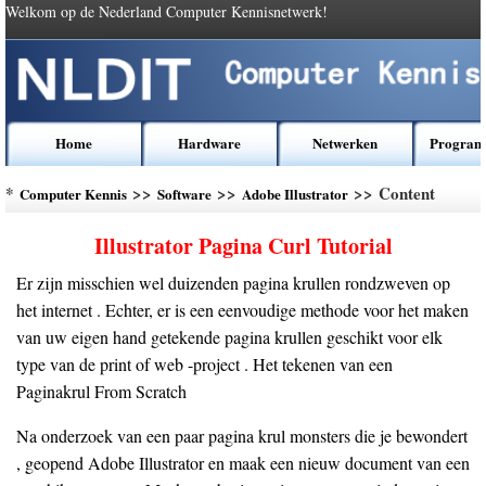
Welkom op de Nederland Computer Kennisnetwerk!
Home
Hardware
Netwerken
Program
*
>>
>>
>> Content
Computer Kennis
Software
Adobe Illustrator
Illustrator Pagina Curl Tutorial
Er zijn misschien wel duizenden pagina krullen rondzweven op
het internet . Echter, er is een eenvoudige methode voor het maken
van uw eigen hand getekende pagina krullen geschikt voor elk
type van de print of web -project . Het tekenen van een
Paginakrul From Scratch
Na onderzoek van een paar pagina krul monsters die je bewondert
, geopend Adobe Illustrator en maak een nieuw document van een