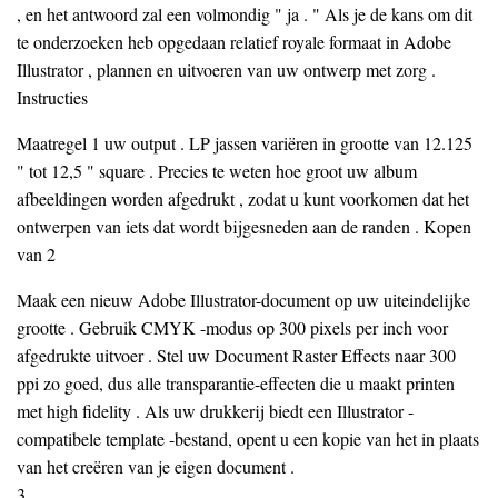
, en het antwoord zal een volmondig " ja . " Als je de kans om dit
te onderzoeken heb opgedaan relatief royale formaat in Adobe
Illustrator , plannen en uitvoeren van uw ontwerp met zorg .
Instructies
Maatregel 1 uw output . LP jassen variëren in grootte van 12.125
" tot 12,5 " square . Precies te weten hoe groot uw album
afbeeldingen worden afgedrukt , zodat u kunt voorkomen dat het
ontwerpen van iets dat wordt bijgesneden aan de randen . Kopen
van 2
Maak een nieuw Adobe Illustrator-document op uw uiteindelijke
grootte . Gebruik CMYK -modus op 300 pixels per inch voor
afgedrukte uitvoer . Stel uw Document Raster Effects naar 300
ppi zo goed, dus alle transparantie-effecten die u maakt printen
met high fidelity . Als uw drukkerij biedt een Illustrator -
compatibele template -bestand, opent u een kopie van het in plaats
van het creëren van je eigen document .
3