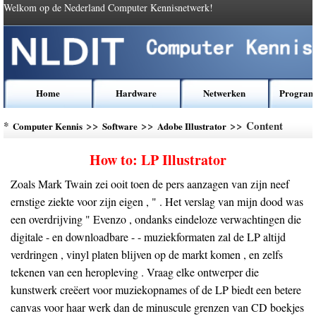
Welkom op de Nederland Computer Kennisnetwerk!
Home
Hardware
Netwerken
Program
*
>>
>>
>> Content
Computer Kennis
Software
Adobe Illustrator
How to: LP Illustrator
Zoals Mark Twain zei ooit toen de pers aanzagen van zijn neef
ernstige ziekte voor zijn eigen , " . Het verslag van mijn dood was
een overdrijving " Evenzo , ondanks eindeloze verwachtingen die
digitale - en downloadbare - - muziekformaten zal de LP altijd
verdringen , vinyl platen blijven op de markt komen , en zelfs
tekenen van een heropleving . Vraag elke ontwerper die
kunstwerk creëert voor muziekopnames of de LP biedt een betere
canvas voor haar werk dan de minuscule grenzen van CD boekjes