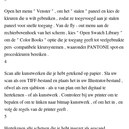
Open het menu " Venster " , om het " stalen " paneel en kies de
kleuren die u wilt gebruiken , zodat ze toegevoegd aan je stalen
paneel voor snelle toegang . Van de fly - out menu aan de
rechterbovenhoek van het scherm , kies " Open Swatch Library "
om de " Color Books " optie die je toegang geeft tot veelgebruikte
pers -compatibele kleursystemen , waaronder PANTONE spot-en
proceskleuren bereiken .
4
Scan alle kunstwerken die je hebt getekend op papier . Sla uw
scan als een TIFF-bestand en plaats het in uw Illustrator-bestand ,
ofwel als een sjabloon - als u van plan om het digitaal te
hertekenen - of als kunstwerk . Controleer bij uw printer om te
bepalen of om te linken naar bitmap kunstwerk , of om het in , en
volg de regels van de printer geeft .
5
Hertekenen alle schetsen die je hebt ingezet als gescand