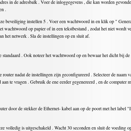
dres in de adresbalk . Voer de inloggegevens , die kan worden gevonden
en .
e beveiliging instellen 5 . Voer een wachtwoord in en klik op " Genera
 wachtwoord op papier of in een tekstbestand , zodat het niet wordt verg
het netwerk . Sla de instellingen op en sluit af.
tandaard . Ook noteer het wachtwoord op en bewaar het dicht bij de rou
router nadat de instellingen zijn geconfigureerd . Selecteer de naam va
 aan te vragen . Gebruik de ene eerder gegenereerd , en de computer m
er door de stekker de Ethernet- kabel aan op de poort met het label "I
ze volledig is uitgeschakeld . Wacht 30 seconden en sluit de voeding 