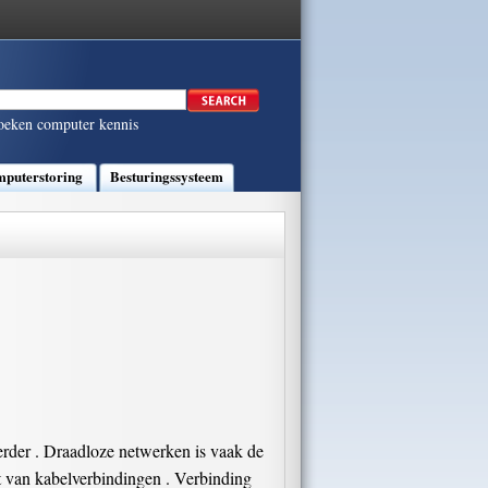
oeken computer kennis
puterstoring
Besturingssysteem
erder . Draadloze netwerken is vaak de
t van kabelverbindingen . Verbinding