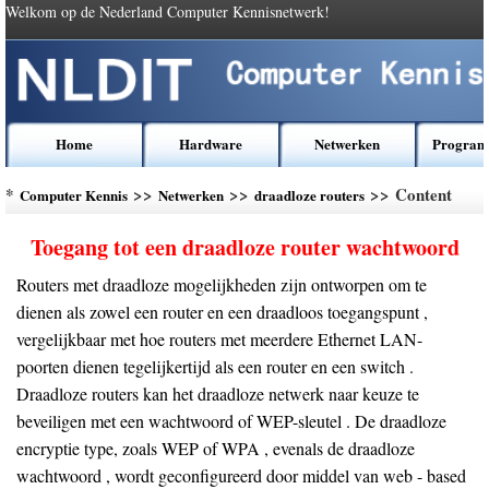
Welkom op de Nederland Computer Kennisnetwerk!
Home
Hardware
Netwerken
Program
*
>>
>>
>> Content
Computer Kennis
Netwerken
draadloze routers
Toegang tot een draadloze router wachtwoord
Routers met draadloze mogelijkheden zijn ontworpen om te
dienen als zowel een router en een draadloos toegangspunt ,
vergelijkbaar met hoe routers met meerdere Ethernet LAN-
poorten dienen tegelijkertijd als een router en een switch .
Draadloze routers kan het draadloze netwerk naar keuze te
beveiligen met een wachtwoord of WEP-sleutel . De draadloze
encryptie type, zoals WEP of WPA , evenals de draadloze
wachtwoord , wordt geconfigureerd door middel van web - based