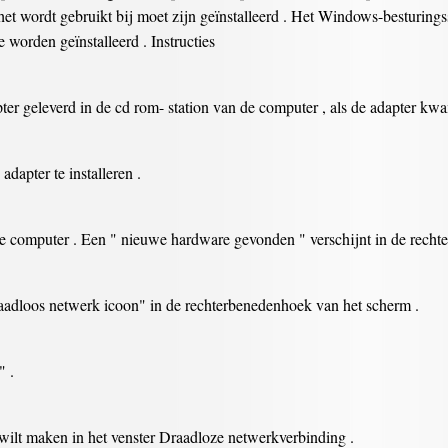
t wordt gebruikt bij moet zijn geïnstalleerd . Het Windows-besturings
e worden geïnstalleerd . Instructies
ter geleverd in de cd rom- station van de computer , als de adapter kw
adapter te installeren .
e computer . Een " nieuwe hardware gevonden " verschijnt in de recht
aadloos netwerk icoon" in de rechterbenedenhoek van het scherm .
" .
ilt maken in het venster Draadloze netwerkverbinding .