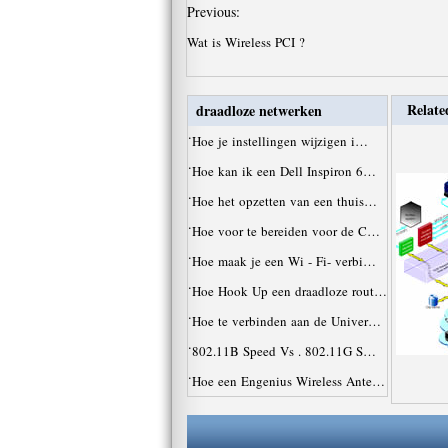
Previous:
Wat is Wireless PCI ?
Relate
draadloze netwerken
·
Hoe je instellingen wijzigen i…
·
Hoe kan ik een Dell Inspiron 6…
·
Hoe het opzetten van een thuis…
·
Hoe voor te bereiden voor de C…
·
Hoe maak je een Wi - Fi- verbi…
·
Hoe Hook Up een draadloze rout…
·
Hoe te verbinden aan de Univer…
·
802.11B Speed ​​Vs . 802.11G S…
·
Hoe een Engenius Wireless Ante…