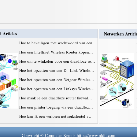
d Articles
Netwerken Articl
Hoe te beveiligen met wachtwoord van een…
·
Hoe een Intellinet Wireless Router kopen…
·
Hoe om te winkelen voor een draadloze ro…
·
Hoe het opzetten van een D - Link Wirele…
·
Hoe het opzetten van een Netgear Wireles…
·
Hoe het opzetten van een Linksys Wireles…
·
Hoe maak je een draadloze router firewal…
·
Hoe een printer toegang via een draadloz…
·
Hoe kan ik een verloren netwerksleutel v…
·
Copyright © Computer Kennis https://www.nldit.com