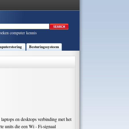
oeken computer kennis
puterstoring
Besturingssysteem
 laptops en desktops verbinding met het
e units die een Wi - Fi-signaal