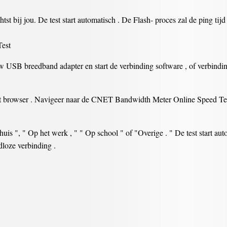
htst bij jou. De test start automatisch . De Flash- proces zal de ping ti
Test
uw USB breedband adapter en start de verbinding software , of verbindi
t browser . Navigeer naar de CNET Bandwidth Meter Online Speed ​​Tes
Thuis ", " Op het werk , " " Op school " of "Overige . " De test start aut
dloze verbinding .