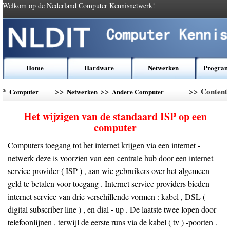
Welkom op de Nederland Computer Kennisnetwerk!
Home
Hardware
Netwerken
Program
*
>>
>>
>> Content
Computer
Netwerken
Andere Computer
Kennis
Networking
Het wijzigen van de standaard ISP op een
computer
Computers toegang tot het internet krijgen via een internet -
netwerk deze is voorzien van een centrale hub door een internet
service provider ( ISP ) , aan wie gebruikers over het algemeen
geld te betalen voor toegang . Internet service providers bieden
internet service van drie verschillende vormen : kabel , DSL (
digital subscriber line ) , en dial - up . De laatste twee lopen door
telefoonlijnen , terwijl de eerste runs via de kabel ( tv ) -poorten .