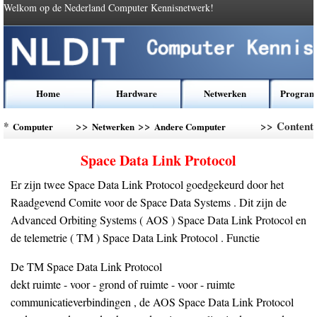
Welkom op de Nederland Computer Kennisnetwerk!
Home
Hardware
Netwerken
Program
*
>>
>>
>> Content
Computer
Netwerken
Andere Computer
Kennis
Networking
Space Data Link Protocol
Er zijn twee Space Data Link Protocol goedgekeurd door het
Raadgevend Comite voor de Space Data Systems . Dit zijn de
Advanced Orbiting Systems ( AOS ) Space Data Link Protocol en
de telemetrie ( TM ) Space Data Link Protocol . Functie
De TM Space Data Link Protocol
dekt ruimte - voor - grond of ruimte - voor - ruimte
communicatieverbindingen , de AOS Space Data Link Protocol