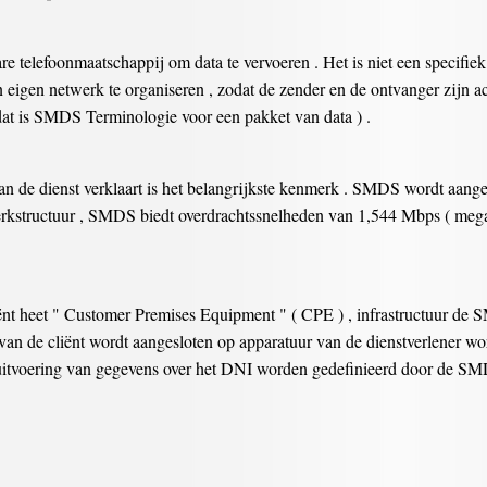
e telefoonmaatschappij om data te vervoeren . Het is niet een specifiek 
 eigen netwerk te organiseren , zodat de zender en de ontvanger zijn a
 ( dat is SMDS Terminologie voor een pakket van data ) .
n de dienst verklaart is het belangrijkste kenmerk . SMDS wordt aangeb
rkstructuur , SMDS biedt overdrachtssnelheden van 1,544 Mbps ( megab
.
nt heet " Customer Premises Equipment " ( CPE ) , infrastructuur de S
van de cliënt wordt aangesloten op apparatuur van de dienstverlener 
 uitvoering van gegevens over het DNI worden gedefinieerd door de SMD