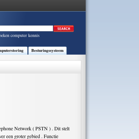
oeken computer kennis
puterstoring
Besturingssysteem
ephone Network ( PSTN ) . Dit stelt
ver een groter gebied . Functie