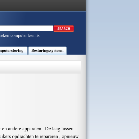
oeken computer kennis
puterstoring
Besturingssysteem
 en andere apparaten . De laag tussen
uikers opdrachten te repareren , opnieuw