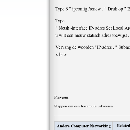
Type 6 " ipconfig /renew . " Druk op " E
Type
" Netsh -interface IP- adres Set Local A
u wilt een nieuw statisch adres toewijst .
Vervang de woorden "IP-adres , " Subnet
< br >
Previous:
Stappen om een ​​traceroute uitvoeren
Related
Andere Computer Networking