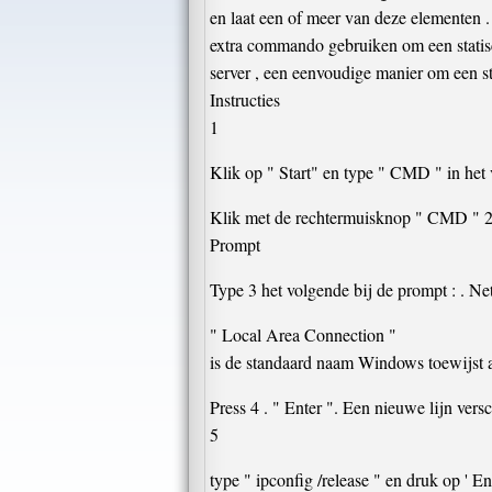
en laat een of meer van deze elementen 
extra commando gebruiken om een statisc
server , een eenvoudige manier om een ​
Instructies
1
Klik op " Start" en type " CMD " in het 
Klik met de rechtermuisknop " CMD " 2 in
Prompt
Type 3 het volgende bij de prompt : . 
" Local Area Connection "
is de standaard naam Windows toewijst a
Press 4 . " Enter ". Een nieuwe lijn versc
5
type " ipconfig /release " en druk op ' E