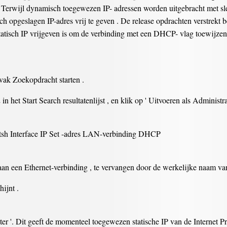
. Terwijl dynamisch toegewezen IP- adressen worden uitgebracht met s
h opgeslagen IP-adres vrij te geven . De release opdrachten verstrekt
​statisch IP vrijgeven is om de verbinding met een DHCP- vlag toewijze
vak Zoekopdracht starten .
 het Start Search resultatenlijst , en klik op ' Uitvoeren als Admini
Netsh Interface IP Set -adres LAN-verbinding DHCP
an een Ethernet-verbinding , te vervangen door de werkelijke naam van
hijnt .
nter '. Dit geeft de momenteel toegewezen statische IP van de Internet Pr