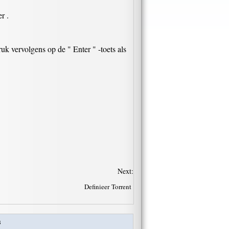
r .
uk vervolgens op de " Enter " -toets als
Next:
Definieer Torrent
s