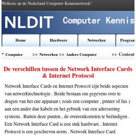
Welkom op de Nederland Computer Kennisnetwerk!
Home
Hardware
Netwerken
Program
*
>>
>>
>> Content
Computer
Netwerken
Andere Computer
Kennis
Networking
De verschillen tussen de Network Interface Cards
& Internet Protocol
Network Interface Cards en Internet Protocol zijn beide aspecten
van netwerktechnologie . Beide bestaan ​​om gegevens over te
dragen van het ene apparaat ( zoals een computer , printer of fax )
aan een ander dan kabels en het gebruik van een adressering
systeem . Buiten deze punten , de overeenkomsten te beëindigen .
Een Network Interface Card is een stuk hardware , Internet
Protocol is een geschreven norm . Network Interface Card