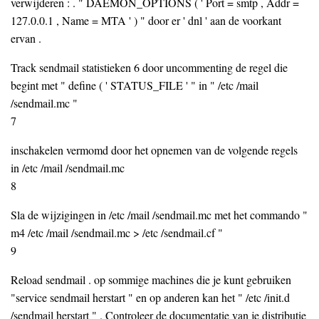
verwijderen : . " DAEMON_OPTIONS ( ' Port = smtp , Addr =
127.0.0.1 , Name = MTA ' ) " door er ' dnl ' aan de voorkant
ervan .
Track sendmail statistieken 6 door uncommenting de regel die
begint met " define ( ' STATUS_FILE ' " in " /etc /mail
/sendmail.mc "
7
inschakelen vermomd door het opnemen van de volgende regels
in /etc /mail /sendmail.mc
8
Sla de wijzigingen in /etc /mail /sendmail.mc met het commando "
m4 /etc /mail /sendmail.mc > /etc /sendmail.cf "
9
Reload sendmail . op sommige machines die je kunt gebruiken
"service sendmail herstart " en op anderen kan het " /etc /init.d
/sendmail herstart " . Controleer de documentatie van je distributie