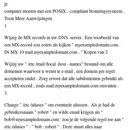
je
computer moeten met een POSIX - compliant besturingssysteem .
Toon Meer Aanwijzingen
1
Wijzig de MX records in uw DNS -server . Een voorbeeld van
een MX-record zou zoiets als kijken " myexampledomain.com .
IN MX 10 mail.myexampledomain.com . " Kopen van 2
Wijzig uw " /etc /mail /local -host - names" bestand om alle
domeinen waarvoor u wenst te e-mail , een domein per regel
accepteren onder . Zorg ervoor dat alle subdomeinen gebruikt als
een MX-record , zoals mail.myexampledomain.com omvatten .
3
Change " /etc /aliases " om eventuele aliassen . Als je had de
gebruikersnaam " robert " en wilde email krijgen als "
bob@myexampledomain.com ' zou je de volgende regel toe aan "
/etc /aliases " : " bob : robert " . Deze stuurt alles naar