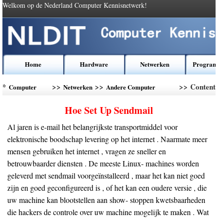
Welkom op de Nederland Computer Kennisnetwerk!
Home
Hardware
Netwerken
Program
*
>>
>>
>> Content
Computer
Netwerken
Andere Computer
Kennis
Networking
Hoe Set Up Sendmail
Al jaren is e-mail het belangrijkste transportmiddel voor
elektronische boodschap levering op het internet . Naarmate meer
mensen gebruiken het internet , vragen ze sneller en
betrouwbaarder diensten . De meeste Linux- machines worden
geleverd met sendmail voorgeïnstalleerd , maar het kan niet goed
zijn en goed geconfigureerd is , of het kan een oudere versie , die
uw machine kan blootstellen aan show- stoppen kwetsbaarheden
die hackers de controle over uw machine mogelijk te maken . Wat