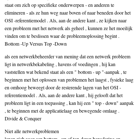
staat om zich op specifieke onderwerpen - en anderen te
elimineren - als ze hun weg naar boven of naar beneden door het
OSI -referentiemodel . Als, aan de andere kant , ze kijken naar
een probleem met het netwerk als geheel , kunnen ze het moeilijk
vinden om te beslissen waar de probleemoplossing begint .
Bottom -Up Versus Top -Down
als een netwerkbeheerder van mening dat een netwerk probleem
ligt in netwerkbekabeling , havens of voedingen , hij kan
vaststellen wat bekend staat als een " bottom - up "-aanpak , te
beginnen met het oplossen van problemen het laagst , fysieke laag
en omhoog beweegt door de resterende lagen van het OSI -
referentiemodel . Als, aan de andere kant , hij gelooft dat het
probleem ligt in een toepassing , kan hij een " top - down" aanpak
, te beginnen met de applicatielaag en bewegende omlaag .
Divide & Conquer
Niet alle netwerkproblemen
lenen zich voor een bottom - up of top-down benadering en ,