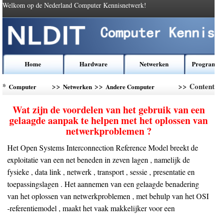
Welkom op de Nederland Computer Kennisnetwerk!
Home
Hardware
Netwerken
Program
*
>>
>>
>> Content
Computer
Netwerken
Andere Computer
Kennis
Networking
Wat zijn de voordelen van het gebruik van een
gelaagde aanpak te helpen met het oplossen van
netwerkproblemen ?
Het Open Systems Interconnection Reference Model breekt de
exploitatie van een net beneden in zeven lagen , namelijk de
fysieke , data link , netwerk , transport , sessie , presentatie en
toepassingslagen . Het aannemen van een gelaagde benadering
van het oplossen van netwerkproblemen , met behulp van het OSI
-referentiemodel , maakt het vaak makkelijker voor een